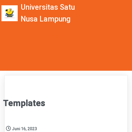
Universitas Satu
Nusa Lampung
Beranda
Program Studi
Berita Terbaru
Fasilitas
Tentang USN Lampung
Templates
Juni 16, 2023