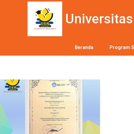
Universita
Beranda
Program S